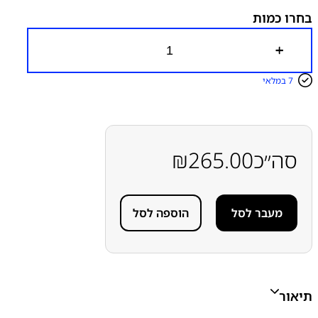
בחרו כמות
כ
מ
ו
7 במלאי
ת
ש
ל
פ
ל
ט
סה״כ
265.00
₪
ח
י
י
ש
מעבר לסל
הוספה לסל
ן
א
פ
ל
א
י
י
תיאור
פ
ו