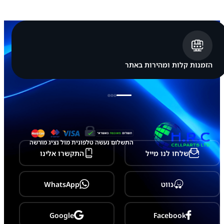
ן
A
p
p
l
e
i
P
הזמנות קלות ומהירות באתר
h
o
n
e
1
1
P
r
o
התשלום נעשה טלפונית מול נציג מורשה
M
שלחו לנו מייל
התקשרו אלינו
a
x
נווט
WhatsApp
Google
Facebook