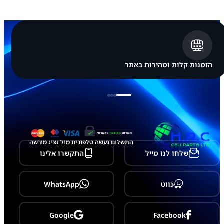
ן
A
p
p
l
e
i
P
הזמנות קלות ומהירות באתר
h
o
n
e
1
6
P
r
o
התשלום נעשה טלפונית מול נציג מורשה
M
שלחו לנו מייל
התקשרו אלינו
a
x
נווט
WhatsApp
Google
Facebook