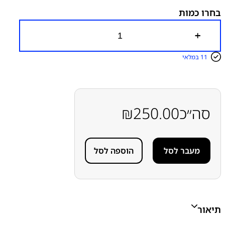
בחרו כמות
כ
מ
ו
11 במלאי
ת
ש
ל
פ
ל
ט
סה״כ
250.00
₪
ח
י
י
ש
מעבר לסל
הוספה לסל
ן
א
פ
ל
א
י
י
תיאור
פ
ו