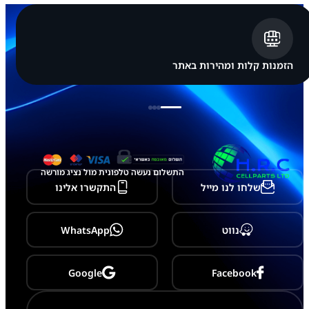
p
p
l
e
i
P
הזמנות קלות ומהירות באתר
h
o
n
e
8
התשלום נעשה טלפונית מול נציג מורשה
שלחו לנו מייל
התקשרו אלינו
נווט
WhatsApp
Google
Facebook