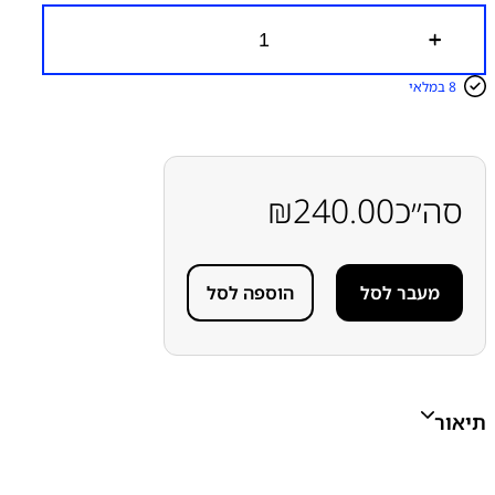
כ
מ
ו
8 במלאי
ת
ש
ל
פ
ל
ט
סה״כ
240.00
₪
ח
י
י
ש
מעבר לסל
הוספה לסל
ן
א
פ
ל
א
י
י
תיאור
פ
ו
ן
A