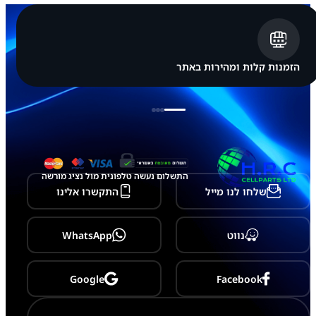
p
p
l
e
i
P
הזמנות קלות ומהירות באתר
h
o
n
e
8
P
l
u
s
התשלום נעשה טלפונית מול נציג מורשה
שלחו לנו מייל
התקשרו אלינו
נווט
WhatsApp
Google
Facebook