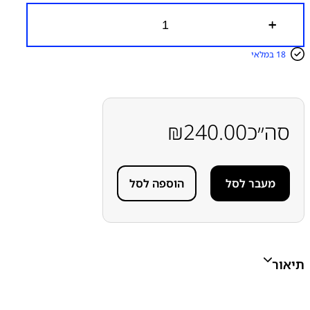
כ
מ
ו
18 במלאי
ת
ש
ל
פ
ל
ט
סה״כ
240.00
₪
ח
י
י
ש
מעבר לסל
הוספה לסל
ן
א
פ
ל
א
י
י
תיאור
פ
ו
ן
A