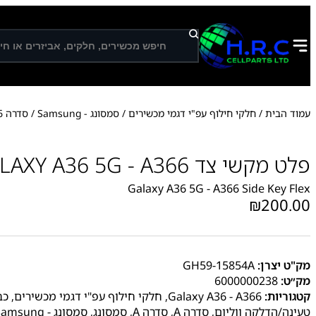
ח
י
פ
ו
ש
עמוד הבית
/
חלקי חילוף עפ"י דגמי מכשירים
/
סמסונג - Samsung
/
סדרה A
6
פלט מקשי צד GALAXY A36 5G - A366
Galaxy A36 5G - A366 Side Key Flex
₪
200.00
מק"ט יצרן:
GH59-15854A
מק״ט:
6000000238
קטגוריות:
Galaxy A36 - A366
,
חלקי חילוף עפ"י דגמי מכשירים
,
כב
טעינה/הדלקה ווליום
,
סדרה A
,
סדרה A
,
סמסונג
,
סמסונג - Samsung