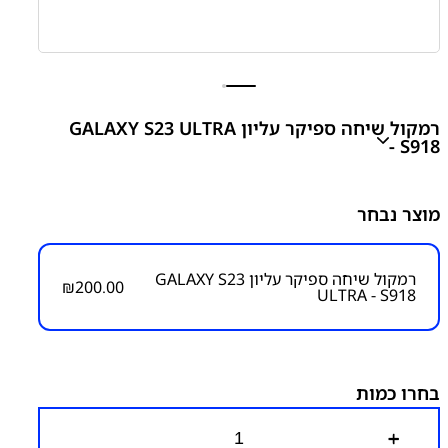
רמקול שיחה ספיקר עליון GALAXY S23 ULTRA
- S918
GALAXY S23 ULTRA – S918 Earpiece Speaker
מוצר נבחר
₪
200.00
רמקול שיחה ספיקר עליון GALAXY S23
₪
200.00
ULTRA - S918
מק"ט יצרן:
מק״ט:
6000000220
קטגוריות:
S23 Ultra – S918
חלקי חילוף עפ"י דגמי
מכשירים
סדרה S
סמסונג
סמסונג - Samsung
ספיקר -
רמקול תחתון / עליון
פלטים
בחרו כמות
כ