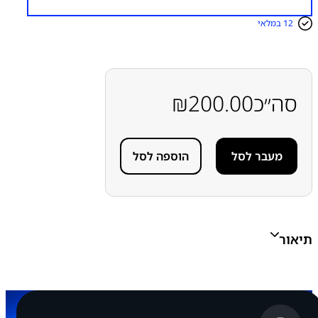
מ
ו
12 במלאי
ת
ש
ל
ר
מ
ק
סה״כ
200.00
₪
ו
ל
ש
י
מעבר לסל
הוספה לסל
ח
ה
ס
פ
י
ק
ר
תיאור
ע
ל
י
ו
ן
G
A