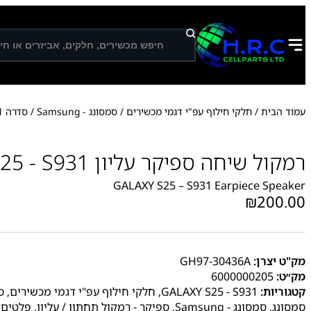
ח
י
פ
ו
ש
עמוד הבית
/
חלקי חילוף עפ"י דגמי מכשירים
/
סמסונג - Samsung
/
סדרה S
1
רמקול שיחה ספיקר עליון GALAXY S25 - S931
GALAXY S25 – S931 Earpiece Speaker
₪
200.00
מק"ט יצרן:
GH97-30436A
מק״ט:
6000000205
קטגוריות:
GALAXY S25 - S931
,
חלקי חילוף עפ"י דגמי מכשירים
,
ס
סמסונג
,
סמסונג - Samsung
,
ספיקר - רמקול תחתון / עליון
,
פלטים