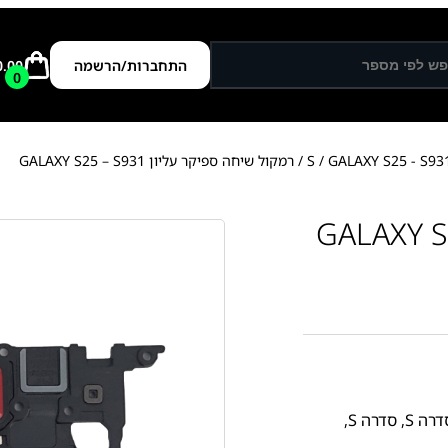
התחברות/הרשמה
0.00
0
GALAXY S25 - S93
/
/ רמקול שיחה ספיקר עליון GALAXY S25 – S931
דרה S
,
סדרה S
,