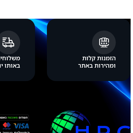
A
X
Y
S
2
5
-
S
9
3
1
הזמנות קלות
משלוחים
ומהירות באתר
באותו יו
התשלום נעשה טל