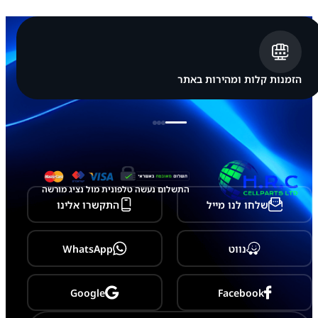
G
A
L
A
X
Y
A
הזמנות קלות ומהירות באתר
5
6
5
G
-
A
5
6
6
התשלום נעשה טלפונית מול נציג מורשה
שלחו לנו מייל
התקשרו אלינו
נווט
WhatsApp
Google
Facebook