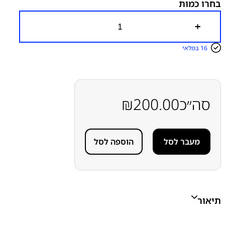
בחרו כמות
כ
מ
ו
16 במלאי
ת
ש
ל
ר
מ
ק
סה״כ
200.00
₪
ו
ל
ת
ח
מעבר לסל
הוספה לסל
ת
ו
ן
(
ס
פ
י
תיאור
ק
ר
)