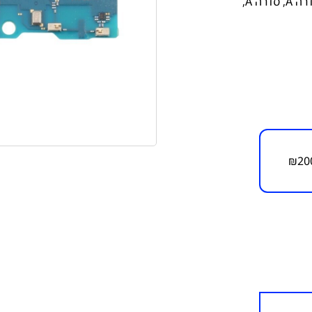
רה A
,
סדרה A
,
₪
20