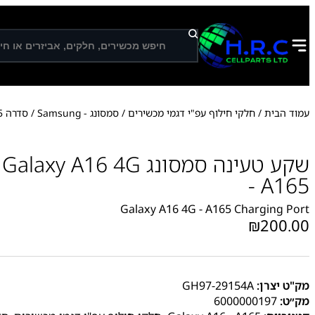
ח
י
פ
ו
ש
עמוד הבית
/
חלקי חילוף עפ"י דגמי מכשירים
/
סמסונג - Samsung
/
סדרה A
5
שקע טעינה סמסונג A16 4G
- A165
Galaxy A16 4G - A165 Charging Port
₪
200.00
מק"ט יצרן:
GH97-29154A
מק״ט:
6000000197