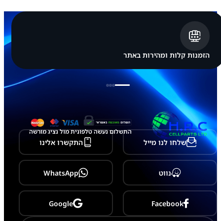
s
u
n
g
G
a
l
הזמנות קלות ומהירות באתר
a
x
y
A
3
0
התשלום נעשה טלפונית מול נציג מורשה
שלחו לנו מייל
התקשרו אלינו
נווט
WhatsApp
Google
Facebook