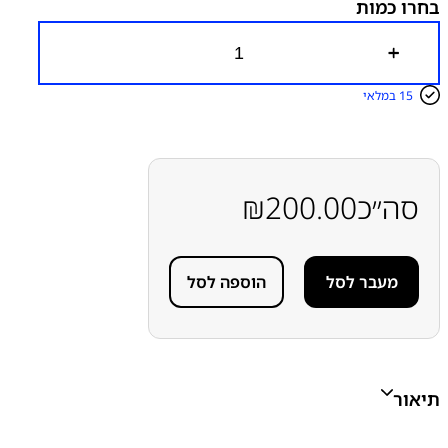
בחרו כמות
כ
מ
ו
15 במלאי
ת
ש
ל
ש
ק
ע
סה״כ
200.00
₪
ט
ע
י
נ
מעבר לסל
הוספה לסל
ה
ס
מ
ס
ו
נ
ג
תיאור
S
a
m