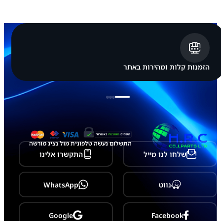
m
s
u
n
g
G
a
l
הזמנות קלות ומהירות באתר
a
x
y
M
5
2
5
G
התשלום נעשה טלפונית מול נציג מורשה
שלחו לנו מייל
התקשרו אלינו
נווט
WhatsApp
Google
Facebook