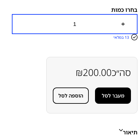
בחרו כמות
כ
מ
ו
13 במלאי
ת
ש
ל
ש
ק
ע
סה״כ
200.00
₪
ט
ע
י
נ
מעבר לסל
הוספה לסל
ה
ס
מ
ס
ו
נ
ג
תיאור
S
a