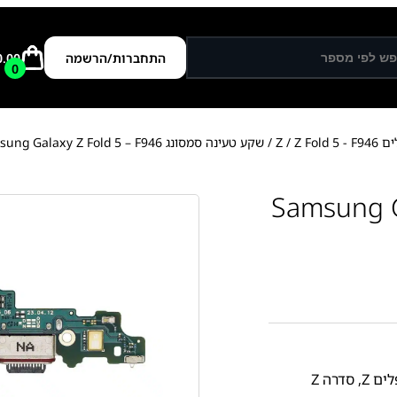
התחברות/הרשמה
0.00
0
ם Z
Z Fold 5 - F946
/
/ שקע טעינה סמסונג Samsung Galaxy Z Fold 5 – F946
Samsung Galaxy Z
ם Z
,
סדרה Z