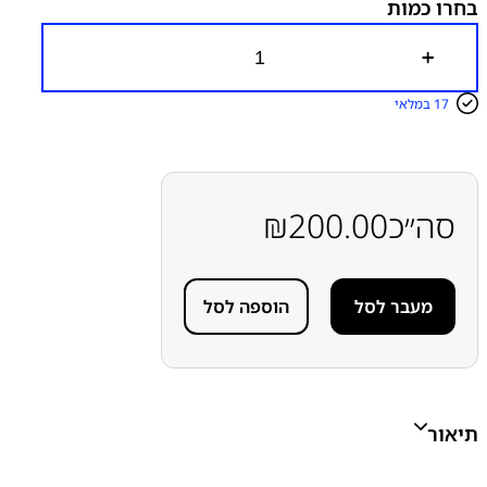
בחרו כמות
כ
מ
ו
17 במלאי
ת
ש
ל
ש
ק
ע
סה״כ
200.00
₪
ט
ע
י
נ
מעבר לסל
הוספה לסל
ה
ס
מ
ס
ו
נ
ג
תיאור
S
a
m