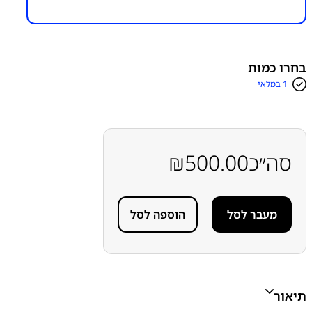
מק״ט:
6300000009
קטגוריות:
אייפון iPhone 13 Mini
אפל
אפל - Apple
חלקי
חילוף עפ"י דגמי מכשירים
מכלול מצלמה
מצלמות חדשות
אפל SERVICE PACK
בחרו כמות
1 במלאי
סה״כ
500.00
₪
מעבר לסל
הוספה לסל
תיאור