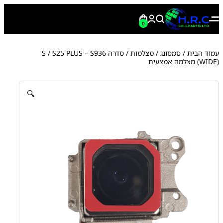
0
עמוד הבית
/
סמסונג
/
מצלמות
/
סדרה S
/ S25 PLUS – S936
(WIDE) מצלמה אמצעית
🔍