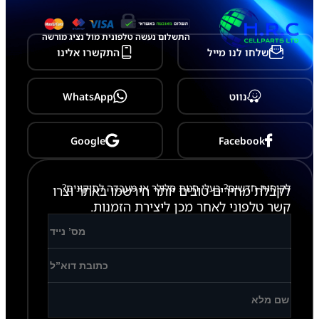
ר
ת
ס
התשלום נעשה טלפונית מול נציג מורשה
י
שלחו לנו מייל
התקשרו אלינו
ם
נווט
WhatsApp
Google
Facebook
לקוחות חדשים? בעלי חנות סלולר או מעבדה לתיקונים?
לקבלת מחירים טובים יותר הירשמו באתר וצרו
קשר טלפוני לאחר מכן ליצירת הזמנות.