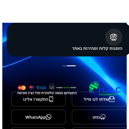
y
G
9
9
8
S
2
1
U
l
הזמנות קלות ומהירות באתר
t
r
a
-
ק
ו
נ
ק
ט
התשלום נעשה טלפונית מול נציג מורשה
ו
שלחו לנו מייל
התקשרו אלינו
ר
מ
צ
ל
נווט
WhatsApp
מ
ת