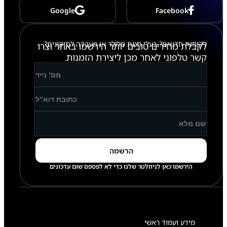
ס
Google
Facebook
ל
פ
י
ע
לקוחות חדשים? בעלי חנות סלולר או מעבדה לתיקונים?
לקבלת מחירים טובים יותר הירשמו באתר וצרו
ל
ל
קשר טלפוני לאחר מכן ליצירת הזמנות.
ו
ח
הירשמו כאן לניוזלטר שלנו כדי לא לפספס שום עדכונים
מידע ועמוד ראשי