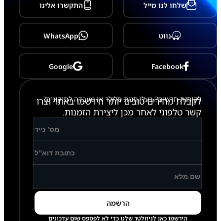
שלחו לנו מייל
התקשרו אלינו
נווט
WhatsApp
Google
Facebook
לקוחות חדשים? בעלי חנות סלולר או מעבדה לתיקונים?
לקבלת מחירים טובים יותר הירשמו באתר וצרו
קשר טלפוני לאחר מכן ליצירת הזמנות.
הירשמו כאן לניוזלטר שלנו כדי לא לפספס שום עדכונים