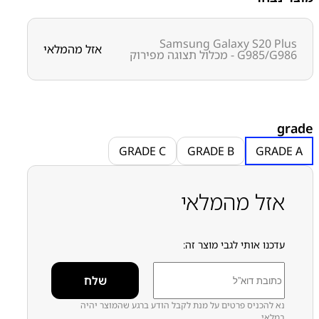
₪
530.00
–
₪
640.00
ו
ו
Samsung Galaxy S20 Plus
אזל מהמלאי
G985/G986 - מכלול תצוגה מפירוק
מק״ט:
2100000130
קטגוריות:
S20 Plus - G985/986
מסכים מפירוק
סדרה S
י
סדרה S
סמסונג
סמסונג - Samsung
ר
י
grade
GRADE C
GRADE B
GRADE A
:
אזל מהמלאי
5
3
0
.
עדכנו אותי לגבי מוצר זה:
0
0
ע
נא להכניס פרטים על מנת לקבל הודע ברגע שהמוצר יהיה
ד
במלאי