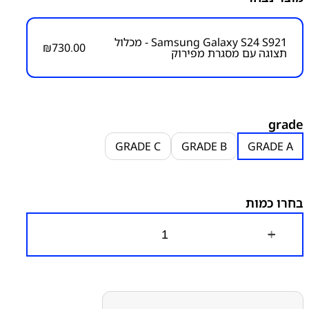
ו
ו
Samsung Galaxy S24 S921 - מכלול
₪
730.00
תצוגה עם מסגרת מפירוק
מק״ט:
2100000173
קטגוריות:
S24 - S921
מסכים מפירוק
סדרה S
סדרה S
י
סמסונג
סמסונג - Samsung
ר
י
grade
:
GRADE C
GRADE B
GRADE A
6
1
בחרו כמות
0
.
0
כ
0
מ
ו
ע
ת
ד
ש
ל