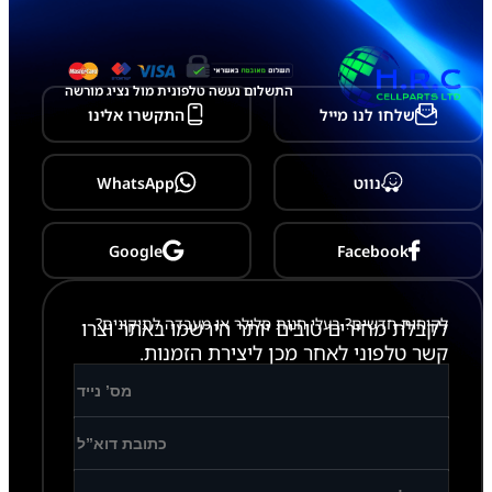
צ
ו
ג
ה
ע
התשלום נעשה טלפונית מול נציג מורשה
ם
שלחו לנו מייל
התקשרו אלינו
מ
ס
ג
ר
נווט
WhatsApp
ת
מ
פ
Google
Facebook
י
ר
ו
ק
לקוחות חדשים? בעלי חנות סלולר או מעבדה לתיקונים?
לקבלת מחירים טובים יותר הירשמו באתר וצרו
קשר טלפוני לאחר מכן ליצירת הזמנות.