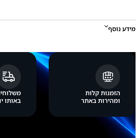
מידע נוסף
צבע:
סגול, כחול/צהוב/ירוק/אפור
הזמנות קלות
משלוחים
ומהירות באתר
באותו יו