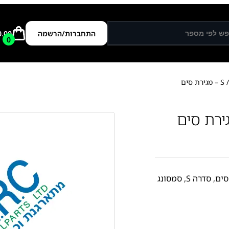
התחברות/הרשמה
0.00
0
ם
סים
,
סדרה S
,
סמסונג