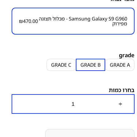
ו
ו
Samsung Galaxy S9 G960 - מכלול תצוגה
₪
470.00
מפירוק
מק״ט:
2100000113
קטגוריות:
S9 - G960
מסכים מפירוק
סדרה S
סדרה S
י
סמסונג
סמסונג - Samsung
ר
י
grade
:
GRADE C
GRADE B
GRADE A
4
3
בחרו כמות
0
.
0
כ
0
מ
ו
ע
ת
ד
ש
ל