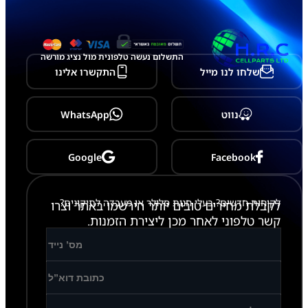
ו
ג
ה
מ
פ
התשלום נעשה טלפונית מול נציג מורשה
י
שלחו לנו מייל
התקשרו אלינו
ר
ו
ק
נווט
WhatsApp
Google
Facebook
לקוחות חדשים? בעלי חנות סלולר או מעבדה לתיקונים?
לקבלת מחירים טובים יותר הירשמו באתר וצרו
קשר טלפוני לאחר מכן ליצירת הזמנות.