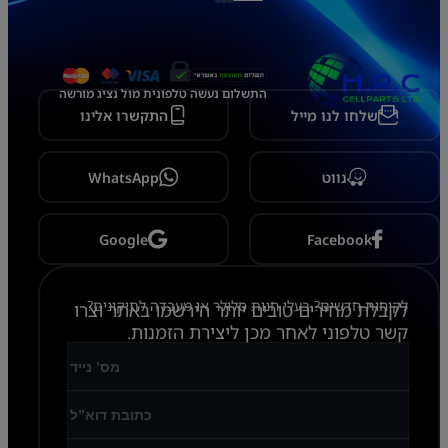
התשלום נעשה טלפונית מול נציג מורשה
שלחו לנו מייל
התקשרו אלינו
נווט
WhatsApp
Google
Facebook
לקוחות חדשים? בעלי חנות סלולר או מעבדה לתיקונים?
לקבלת מחירים טובים יותר הירשמו באתר וצרו
קשר טלפוני לאחר מכן ליצירת הזמנות.