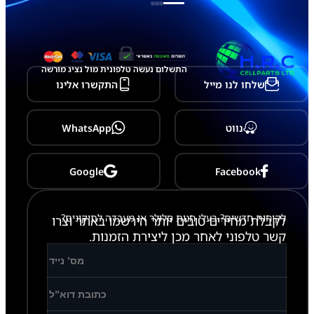
התשלום נעשה טלפונית מול נציג מורשה
שלחו לנו מייל
התקשרו אלינו
נווט
WhatsApp
Google
Facebook
לקוחות חדשים? בעלי חנות סלולר או מעבדה לתיקונים?
לקבלת מחירים טובים יותר הירשמו באתר וצרו
קשר טלפוני לאחר מכן ליצירת הזמנות.