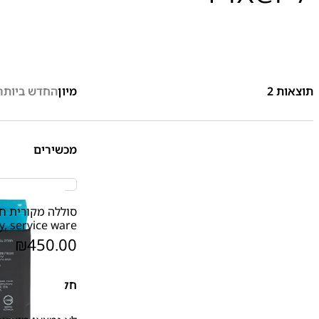
תוצאות
2
מיון
החדש ביותר
מכשירים
y, service ware
₪
450.00
חלקי חילוף