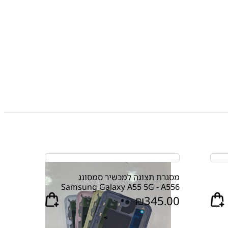
מסגרת תצוגה למכשיר סמסונג
Samsung Galaxy A55 5G - A556
₪
345.00