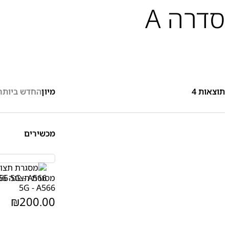
סדרה A
תוצאות
4
מיון
החדש ביותר
מכשירים
מסג
5G - A566
₪
200.00