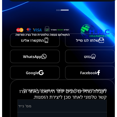
התשלום נעשה טלפונית מול נציג מורשה
שלחו לנו מייל
התקשרו אלינו
נווט
WhatsApp
Google
Facebook
לקוחות חדשים? בעלי חנות סלולר או מעבדה לתיקונים?
לקבלת מחירים טובים יותר הירשמו באתר וצרו
קשר טלפוני לאחר מכן ליצירת הזמנות.