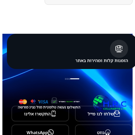
ה
S
a
m
s
u
n
g
G
a
l
a
הזמנות קלות ומהירות באתר
x
y
Z
F
o
l
d
4
-
התשלום נעשה טלפונית מול נציג מורשה
F
שלחו לנו מייל
התקשרו אלינו
9
3
6
נווט
WhatsApp