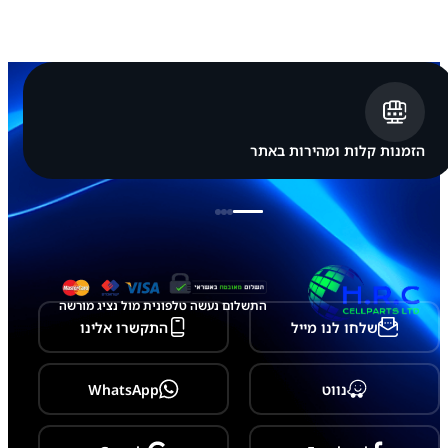
a
m
s
u
n
g
G
a
l
הזמנות קלות ומהירות באתר
a
x
y
Z
F
l
i
p
5
התשלום נעשה טלפונית מול נציג מורשה
-
שלחו לנו מייל
התקשרו אלינו
F
7
3
1
נווט
WhatsApp
N
F
C