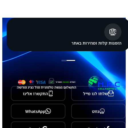
a
m
s
u
n
g
G
a
l
הזמנות קלות ומהירות באתר
a
x
y
S
2
2
P
l
u
התשלום נעשה טלפונית מול נציג מורשה
s
שלחו לנו מייל
התקשרו אלינו
-
S
9
0
נווט
WhatsApp
6
N
F