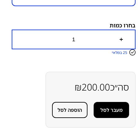
מק״ט:
6000000316
קטגוריות:
S22 Plus - S906
טעינה אלחוטית - NFC
סדרה S
סדרה S
סמסונג
פלטים
בחרו כמות
כ
מ
ו
25 במלאי
ת
ש
ל
ט
ע
י
סה״כ
200.00
₪
נ
ה
א
ל
מעבר לסל
הוספה לסל
ח
ו
ט
י
ת
S