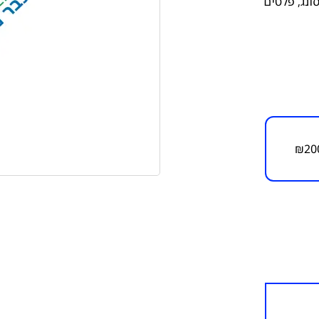
ונג
,
פלטים
₪
20