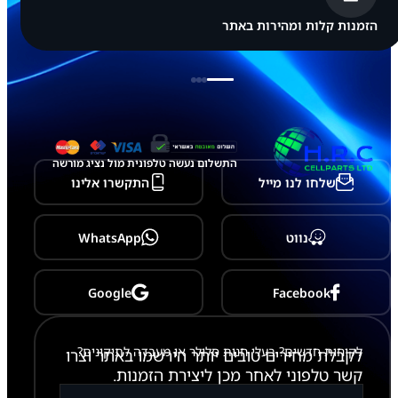
a
l
הזמנות קלות ומהירות באתר
a
x
y
N
o
t
e
1
0
התשלום נעשה טלפונית מול נציג מורשה
P
שלחו לנו מייל
התקשרו אלינו
l
u
s
נווט
WhatsApp
Google
Facebook
לקוחות חדשים? בעלי חנות סלולר או מעבדה לתיקונים?
לקבלת מחירים טובים יותר הירשמו באתר וצרו
קשר טלפוני לאחר מכן ליצירת הזמנות.