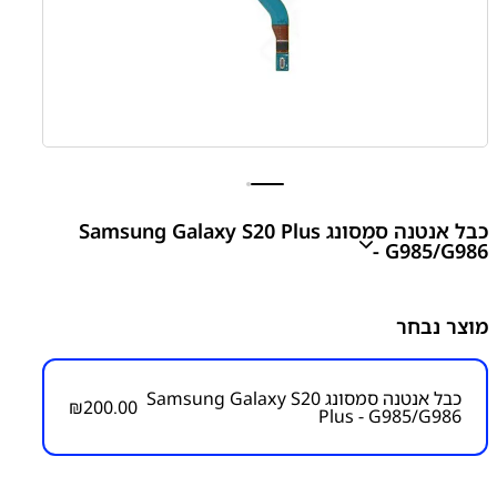
כבל אנטנה סמסונג Samsung Galaxy S20 Plus
- G985/G986
S20 Plus - G985/G986 Signal Flex Cable
מוצר נבחר
₪
200.00
כבל אנטנה סמסונג Samsung Galaxy S20
₪
200.00
Plus - G985/G986
מק״ט:
6000000111
קטגוריות:
S20 Plus - G985/986
חלקי חילוף עפ"י דגמי
מכשירים
כבל אנטנה
סדרה S
סדרה S
סמסונג
סמסונג -
Samsung
פלטים