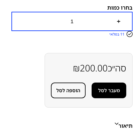
בחרו כמות
כ
מ
ו
11 במלאי
ת
ש
ל
כ
ב
ל
סה״כ
200.00
₪
א
נ
ט
נ
מעבר לסל
הוספה לסל
ה
ס
מ
ס
ו
נ
ג
תיאור
S
a