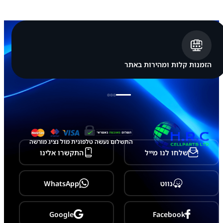
m
s
u
n
g
G
a
l
הזמנות קלות ומהירות באתר
a
x
y
S
2
0
P
l
u
התשלום נעשה טלפונית מול נציג מורשה
s
שלחו לנו מייל
התקשרו אלינו
-
G
9
8
נווט
WhatsApp
5
/
G
9
Google
Facebook
8