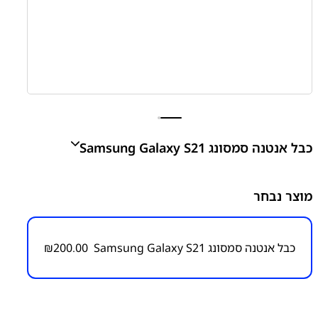
כבל אנטנה סמסונג Samsung Galaxy S21
S21 - G991 Signal Flex Cable
מוצר נבחר
₪
200.00
כבל אנטנה סמסונג Samsung Galaxy S21
200.00
₪
מק״ט:
6000000105
קטגוריות:
S21 - G991
חלקי חילוף עפ"י דגמי מכשירים
כבל
אנטנה
סדרה S
סדרה S
סמסונג
סמסונג - Samsung
פלטים