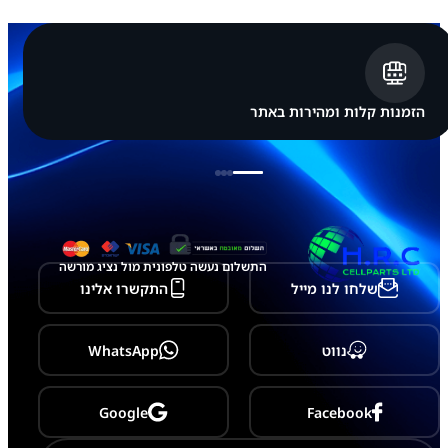
s
u
n
g
G
a
l
הזמנות קלות ומהירות באתר
a
x
y
S
2
1
התשלום נעשה טלפונית מול נציג מורשה
שלחו לנו מייל
התקשרו אלינו
נווט
WhatsApp
Google
Facebook