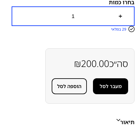
בחרו כמות
כ
מ
ו
29 במלאי
ת
ש
ל
כ
ב
ל
סה״כ
200.00
₪
א
נ
ט
נ
מעבר לסל
הוספה לסל
ה
ס
מ
ס
ו
נ
ג
תיאור
S
a
m