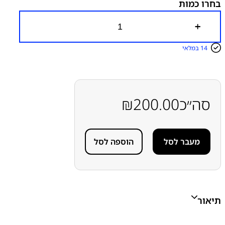
בחרו כמות
כ
מ
ו
14 במלאי
ת
ש
ל
כ
ב
ל
סה״כ
200.00
₪
א
נ
ט
נ
מעבר לסל
הוספה לסל
ה
ס
מ
ס
ו
נ
ג
תיאור
S
a
m