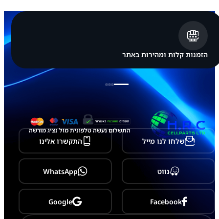
s
u
n
g
G
a
l
הזמנות קלות ומהירות באתר
a
x
y
S
2
2
P
l
u
התשלום נעשה טלפונית מול נציג מורשה
s
שלחו לנו מייל
התקשרו אלינו
נווט
WhatsApp
Google
Facebook