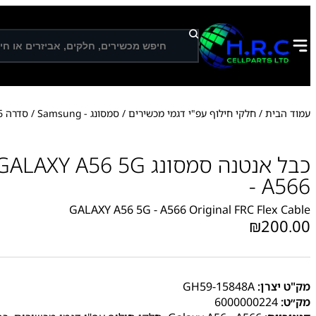
ח
י
פ
ו
ש
עמוד הבית
/
חלקי חילוף עפ"י דגמי מכשירים
/
סמסונג - Samsung
/
סדרה A
6
כבל אנטנה סמסונג A56 5G
- A566
GALAXY A56 5G - A566
Original FRC Flex Cable
₪
200.00
מק"ט יצרן:
GH59-15848A
מק״ט:
6000000224