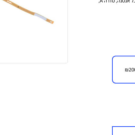
ל אנטנה
,
סדרה A
,
₪
20