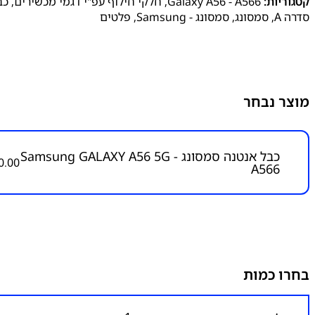
קטגוריות:
Galaxy A56 - A566
,
חלקי חילוף עפ"י דגמי מכשירים
,
כב
סדרה A
,
סמסונג
,
סמסונג - Samsung
,
פלטים
מוצר נבחר
כבל אנטנה סמסונג Samsung GALAXY A56 5G -
0.00
A566
בחרו כמות