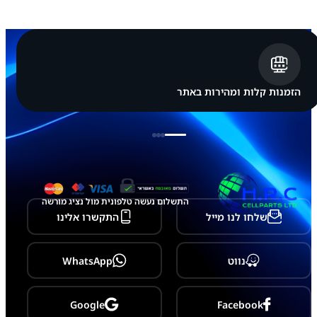
ס
מ
ס
ו
נ
ג
S
a
הזמנות קלות ומהירות באתר
m
s
u
n
g
G
a
l
a
התשלום נעשה טלפונית מול נציג מורשה
x
שלחו לנו מייל
התקשרו אלינו
y
A
5
0
נווט
WhatsApp
Google
Facebook