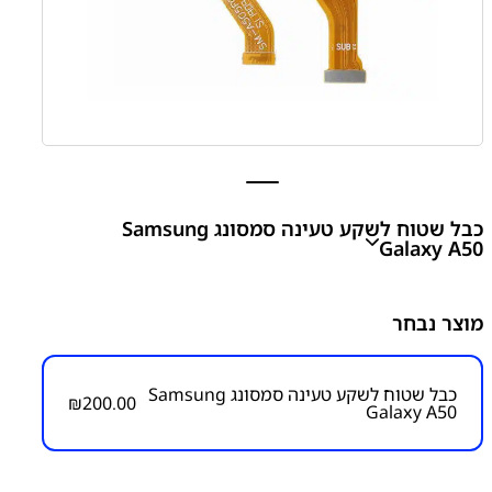
כבל שטוח לשקע טעינה סמסונג Samsung
Galaxy A50
A50 - A505 Charging Port Flex Cable
מוצר נבחר
₪
200.00
כבל שטוח לשקע טעינה סמסונג Samsung
₪
200.00
Galaxy A50
מק״ט:
6000000015
קטגוריות:
Galaxy A50 - A505
חלקי חילוף עפ"י דגמי
מכשירים
כבל שטוח ראשי/לשקע טעינה/הדלקה ווליום
סדרה A
סדרה A
סמסונג
סמסונג - Samsung
פלטים