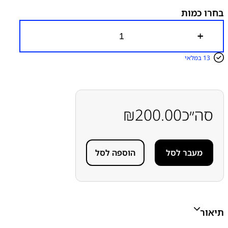
בחרו כמות
כ
מ
ו
13 במלאי
ת
ש
ל
כ
ב
ל
סה״כ
200.00
₪
ש
ט
ו
ח
מעבר לסל
הוספה לסל
ל
ש
ק
ע
ט
ע
י
תיאור
נ
ה