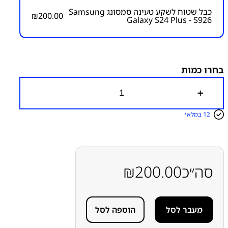
כבל שטוח לשקע טעינה סמסונג Samsung
₪
200.00
Galaxy S24 Plus - S926
מק״ט:
6000000137
קטגוריות:
S24 Plus - S926
חלקי חילוף עפ"י דגמי
מכשירים
כבל שטוח ראשי/לשקע טעינה/הדלקה ווליום
סדרה S
סדרה S
סמסונג
סמסונג - Samsung
פלטים
בחרו כמות
כ
מ
ו
12 במלאי
ת
ש
ל
כ
ב
ל
סה״כ
200.00
₪
ש
ט
ו
ח
מעבר לסל
הוספה לסל
ל
ש
ק