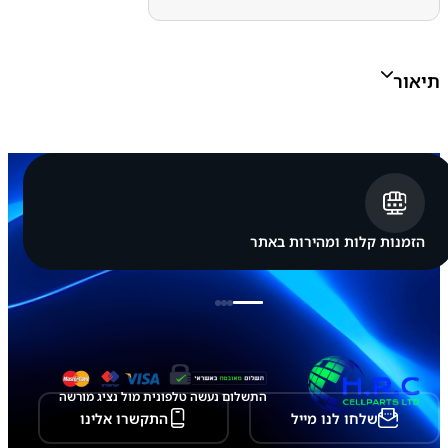
ע
ט
ע
י
תיאור
נ
ה
ס
מ
ס
ו
נ
ג
S
a
הזמנות קלות ומהירות באתר
m
s
u
n
g
G
a
l
a
התשלום נעשה טלפונית מול נציג מורשה
x
שלחו לנו מייל
התקשרו אלינו
y
S