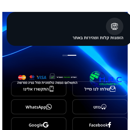
ו
נ
ג
S
a
m
s
u
הזמנות קלות ומהירות באתר
n
g
G
a
l
a
x
y
A
התשלום נעשה טלפונית מול נציג מורשה
3
שלחו לנו מייל
התקשרו אלינו
0
/
A
5
נווט
WhatsApp
0
Google
Facebook