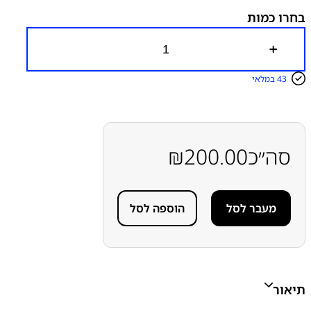
בחרו כמות
כ
מ
ו
43 במלאי
ת
ש
ל
כ
ב
ל
סה״כ
200.00
₪
ש
ט
ו
ח
מעבר לסל
הוספה לסל
ל
ת
צ
ו
ג
ה
ס
תיאור
מ
ס