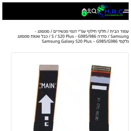
0
עמוד הבית
/
חלקי חילוף עפ"י דגמי מכשירים
/
סמסונג -
Samsung
/
סדרה S
S20 Plus - G985/986
/
/ כבל שטוח סמסונג
גלקסי Samsung Galaxy S20 Plus – G985/G986