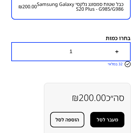
כבל שטוח סמסונג גלקסי Samsung Galaxy
₪
200.00
S20 Plus - G985/G986
מק״ט:
6000000057
קטגוריות:
S20 Plus - G985/986
חלקי חילוף עפ"י דגמי
מכשירים
כבל שטוח ראשי/לשקע טעינה/הדלקה ווליום
סדרה S
סדרה S
סמסונג
סמסונג - Samsung
פלטים
בחרו כמות
כ
מ
ו
32 במלאי
ת
ש
ל
כ
ב
ל
סה״כ
200.00
₪
ש
ט
ו
ח
מעבר לסל
הוספה לסל
ס
מ
ס