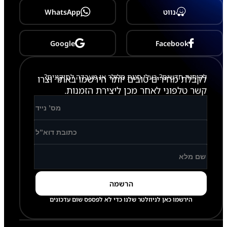
s
נווט
WhatsApp
-
G
9
8
Google
Facebook
5
/
G
לקוחות חדשים? בעלי חנות סלולר או מעבדה לתיקונים?
9
לקבלת מחירים טובים יותר הירשמו באתר וצרו
8
קשר טלפוני לאחר מכן ליצירת הזמנות.
6
הירשמו כאן לניוזלטר שלנו כדי לא לפספס שום עדכונים