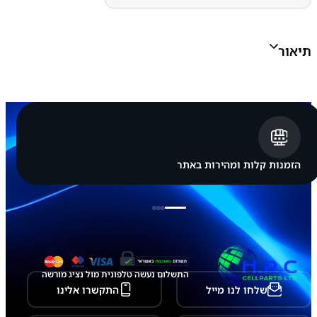
ו
נ
ג
ג
תיאור
ל
ק
ס
י
S
a
m
s
u
n
הזמנות קלות ומהירות באתר
g
G
a
l
a
x
y
S
2
התשלום נעשה טלפונית מול נציג מורשה
0
שלחו לנו מייל
התקשרו אלינו
P
l
u