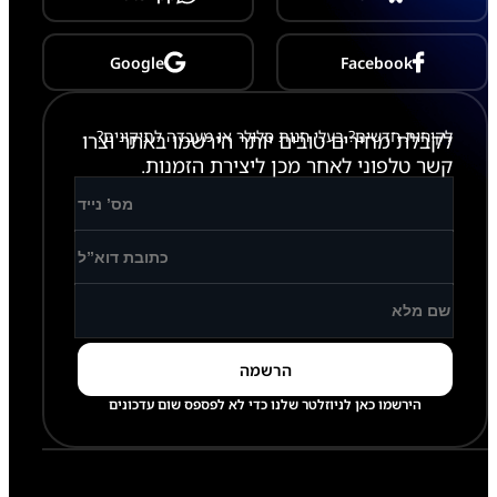
l
a
x
y
Google
Facebook
A
7
1
לקוחות חדשים? בעלי חנות סלולר או מעבדה לתיקונים?
-
לקבלת מחירים טובים יותר הירשמו באתר וצרו
A
קשר טלפוני לאחר מכן ליצירת הזמנות.
7
1
5
הירשמו כאן לניוזלטר שלנו כדי לא לפספס שום עדכונים