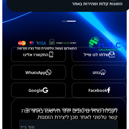
הזמנות קלות ומהירות באתר
התשלום נעשה טלפונית מול נציג מורשה
שלחו לנו מייל
התקשרו אלינו
נווט
WhatsApp
Google
Facebook
לקוחות חדשים? בעלי חנות סלולר או מעבדה לתיקונים?
לקבלת מחירים טובים יותר הירשמו באתר וצרו
קשר טלפוני לאחר מכן ליצירת הזמנות.