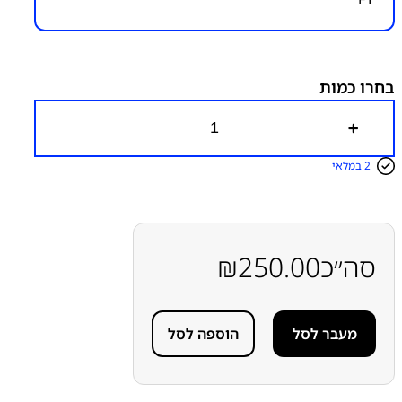
מק״ט:
9500000001
קטגוריות:
אביזרים
סוללות גיבוי ומטענים ניידים
בחרו כמות
כ
מ
ו
2 במלאי
ת
ש
ל
מ
ט
ע
סה״כ
250.00
₪
ן
ש
ו
ל
מעבר לסל
הוספה לסל
ח
ן
ע
ם
צ