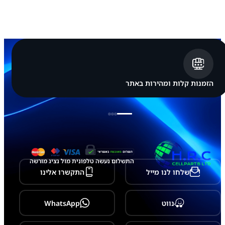
ג
8
י
צ
י
א
ו
ת
+
1
הזמנות קלות ומהירות באתר
4
0
W
W
L
X
-
F
1
התשלום נעשה טלפונית מול נציג מורשה
שלחו לנו מייל
התקשרו אלינו
נווט
WhatsApp