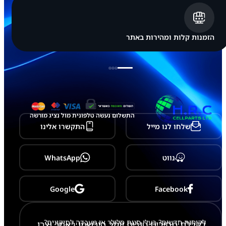
ו
ן
A
p
הזמנות קלות ומהירות באתר
p
l
e
i
P
h
o
n
e
התשלום נעשה טלפונית מול נציג מורשה
1
שלחו לנו מייל
התקשרו אלינו
1
נווט
WhatsApp
Google
Facebook
לקוחות חדשים? בעלי חנות סלולר או מעבדה לתיקונים?
לקבלת מחירים טובים יותר הירשמו באתר וצרו