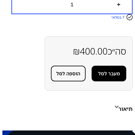
כ
מ
ו
7 במלאי
ת
ש
ל
מ
כ
ל
סה״כ
400.00
₪
ו
ל
ש
ק
מעבר לסל
הוספה לסל
ע
ט
ע
י
נ
ה
א
תיאור
פ
ל
א
י
י
פ