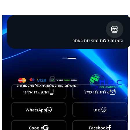
א
י
י
פ
ו
ן
A
p
הזמנות קלות ומהירות באתר
p
l
e
i
P
h
o
n
e
התשלום נעשה טלפונית מול נציג מורשה
1
שלחו לנו מייל
התקשרו אלינו
2
/
1
2
נווט
WhatsApp
P
r
o
Google
Facebook