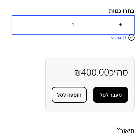
בחרו כמות
כ
מ
ו
11 במלאי
ת
ש
ל
מ
כ
ל
סה״כ
400.00
₪
ו
ל
ש
ק
מעבר לסל
הוספה לסל
ע
ט
ע
י
נ
ה
א
תיאור
פ
ל