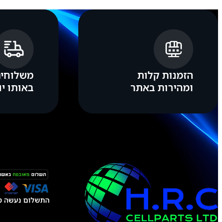
l
e
i
P
h
o
n
e
הזמנות קלות
משלוחים
1
4
ומהירות באתר
באותו יו
התשלום נעשה טל