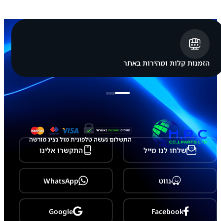
א
י
י
פ
ו
ן
A
p
הזמנות קלות ומהירות באתר
p
l
e
i
P
h
o
n
e
התשלום נעשה טלפונית מול נציג מורשה
1
שלחו לנו מייל
התקשרו אלינו
5
P
r
o
נווט
WhatsApp
M
a
x
Google
Facebook