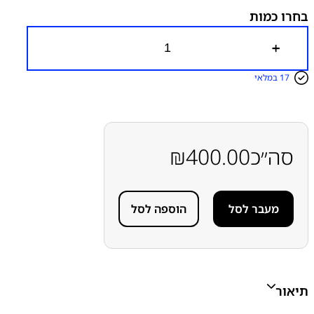
בחרו כמות
כ
מ
ו
17 במלאי
ת
ש
ל
מ
כ
ל
סה״כ
400.00
₪
ו
ל
ש
ק
מעבר לסל
הוספה לסל
ע
ט
ע
י
נ
ה
א
תיאור
פ
ל