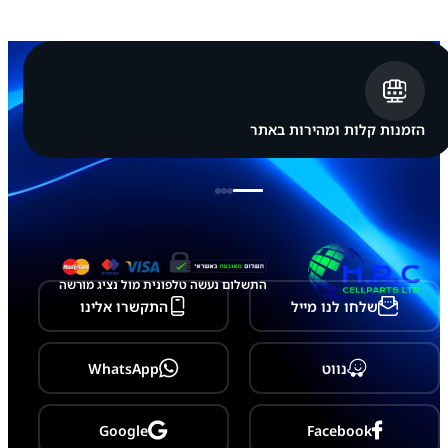
א
י
י
פ
ו
ן
A
p
הזמנות קלות ומהירות באתר
p
l
e
i
P
h
o
n
e
התשלום נעשה טלפונית מול נציג מורשה
6
שלחו לנו מייל
התקשרו אלינו
P
l
u
s
נווט
WhatsApp
Google
Facebook