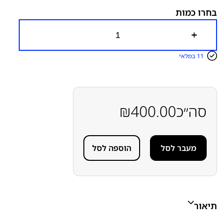
בחרו כמות
כ
מ
ו
11 במלאי
ת
ש
ל
מ
כ
ל
סה״כ
400.00
₪
ו
ל
ש
ק
מעבר לסל
הוספה לסל
ע
ט
ע
י
נ
ה
א
תיאור
פ
ל