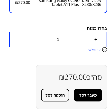
מכלול תצוגה טאבלט Samsung Galxy
₪
270.00
Tablet A11 Plus - X230/X236
מק״ט:
1000000366
קטגוריות:
Galaxy Tab a11 Plus - X230/X236
חלקי חילוף
עפ"י דגמי מכשירים
מסכים תואמים עם/ללא מסגרת
סמסונג
סמסונג - Samsung
בחרו כמות
כ
מ
ו
10 במלאי
ת
ש
ל
מ
כ
ל
סה״כ
270.00
₪
ו
ל
ת
צ
מעבר לסל
הוספה לסל
ו
ג
ה
ט