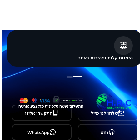
א
ב
ל
ט
S
a
m
s
u
n
g
הזמנות קלות ומהירות באתר
G
a
l
x
y
T
a
b
l
התשלום נעשה טלפונית מול נציג מורשה
e
שלחו לנו מייל
התקשרו אלינו
t
A
1
1
נווט
WhatsApp
P