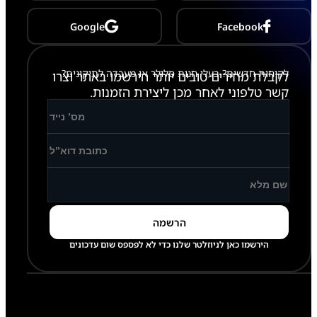
l
u
Google
Facebook
s
-
X
2
לקוחות חדשים? בעלי חנות סלולר או מעבדה לתיקונים?
לקבלת מחירים טובים יותר הירשמו באתר וצרו
3
0
קשר טלפוני לאחר מכן ליצירת הזמנות.
/
X
2
3
6
הירשמו כאן לניוזלטר שלנו כדי לא לפספס שום עדכונים