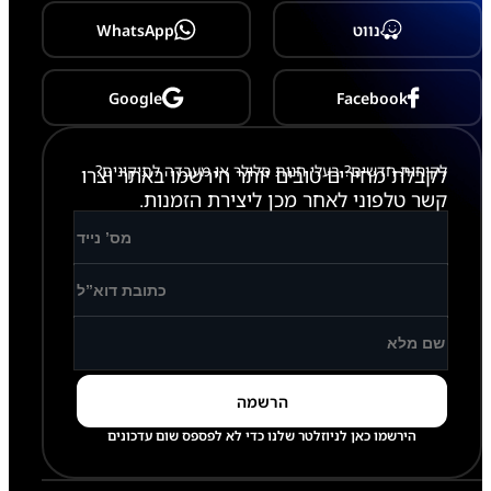
3
P
נווט
WhatsApp
r
o
M
a
Google
Facebook
x
לקוחות חדשים? בעלי חנות סלולר או מעבדה לתיקונים?
לקבלת מחירים טובים יותר הירשמו באתר וצרו
קשר טלפוני לאחר מכן ליצירת הזמנות.
הירשמו כאן לניוזלטר שלנו כדי לא לפספס שום עדכונים