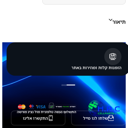
N
C
E
L
תיאור
L
א
פ
ל
א
י
י
פ
ו
ן
הזמנות קלות ומהירות באתר
A
p
p
l
e
i
P
h
o
התשלום נעשה טלפונית מול נציג מורשה
n
שלחו לנו מייל
התקשרו אלינו
e
1