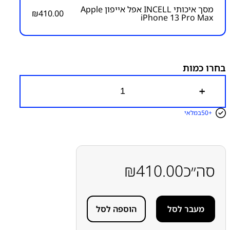
מסך איכותי INCELL אפל אייפון Apple
₪
410.00
iPhone 13 Pro Max
מק״ט:
1200000036
קטגוריות:
אייפון iPhone 13 Pro Max
אפל
מסכים
מסכים
תואמי אפל INCELL / JK / THL
בחרו כמות
כ
מ
ו
50+
במלאי
ת
ש
ל
מ
ס
ך
סה״כ
410.00
₪
א
י
כ
ו
מעבר לסל
הוספה לסל
ת
י
I