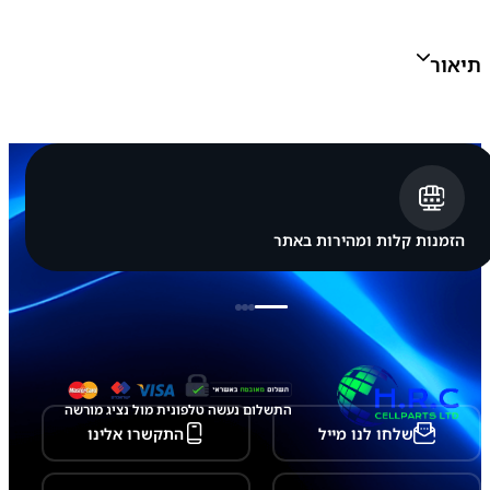
C
E
L
תיאור
L
א
פ
ל
א
י
י
פ
ו
ן
הזמנות קלות ומהירות באתר
A
p
p
l
e
i
P
h
o
התשלום נעשה טלפונית מול נציג מורשה
n
שלחו לנו מייל
התקשרו אלינו
e
1
4