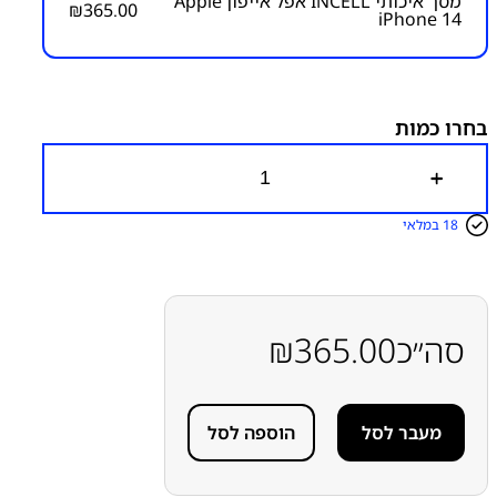
מסך איכותי INCELL אפל אייפון Apple
₪
365.00
iPhone 14
מק״ט:
1200000028
קטגוריות:
אייפון iPhone 14
אפל
מסכים
מסכים תואמי
אפל INCELL / JK / THL
בחרו כמות
כ
מ
ו
18 במלאי
ת
ש
ל
מ
ס
ך
סה״כ
365.00
₪
א
י
כ
ו
מעבר לסל
הוספה לסל
ת
י
I
N